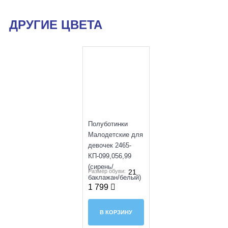
ДРУГИЕ ЦВЕТА
SALE
Полуботинки
Малодетские для
девочек 2465-
КП-099,056,99
(сирень/
Размер обуви:
21
баклажан/белый)
1 799
В КОРЗИНУ