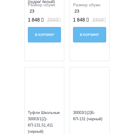
(пудра/ белый)
Размер обуви:
Размер обуви:
23
23
1 848
2310
1 848
2310
В КОРЗИНУ
В КОРЗИНУ
SALE
SALE
Туфли Школьные
30003/1(2)Б-
30003/1(2)-
КП-131 (черный)
КП-131,51,411
(черный)