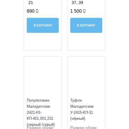
21
37, 39
890
1 500
В КОРЗИНУ
В КОРЗИНУ
SALE
УЦЕНКА
Полуботинки
Туфли
Малодетские
Малодетские
2421-H1-
У-2415-КП-31
КП-401,001,231
(чёрный)
(черный /серый)
Размер обуви:
Размер обуви: