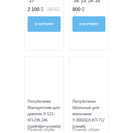
27
26, 23, 24, 25
2 100
2470
900
В КОРЗИНУ
В КОРЗИНУ
УЦЕНКА
Полуботинки
Полуботинки
Малодетские для
Школьные для
девочек У-123-
мальчиков
КП-236,246
У-30024(2)-КП-712
(грейпфр+клумба)
(синий)
Размер обуви:
Размер обуви: