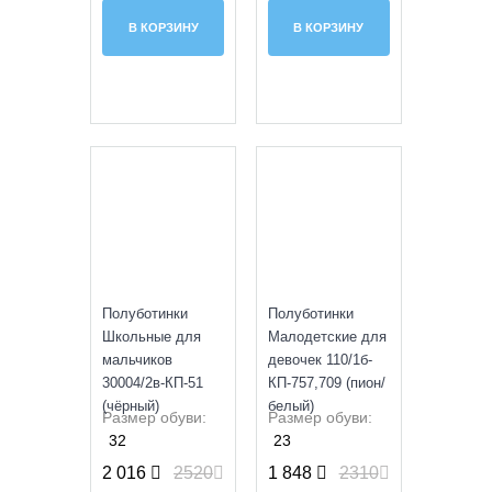
В КОРЗИНУ
В КОРЗИНУ
SALE
SALE
Полуботинки
Полуботинки
Школьные для
Малодетские для
мальчиков
девочек 110/1б-
30004/2в-КП-51
КП-757,709 (пион/
(чёрный)
белый)
Размер обуви:
Размер обуви:
32
23
2 016
2520
1 848
2310