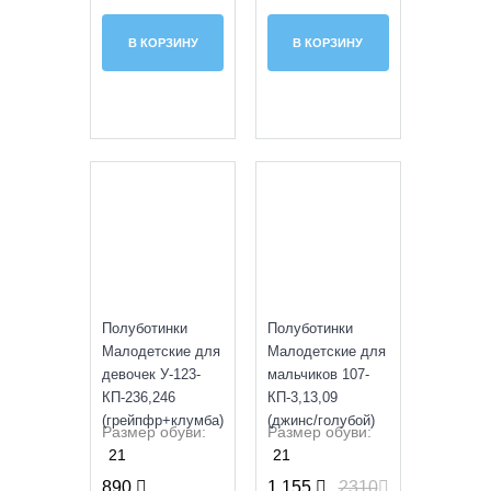
В КОРЗИНУ
В КОРЗИНУ
SALE
УЦЕНКА
Полуботинки
Полуботинки
Малодетские для
Малодетские для
девочек У-123-
мальчиков 107-
КП-236,246
КП-3,13,09
(грейпфр+клумба)
(джинс/голубой)
Размер обуви:
Размер обуви:
21
21
890
1 155
2310