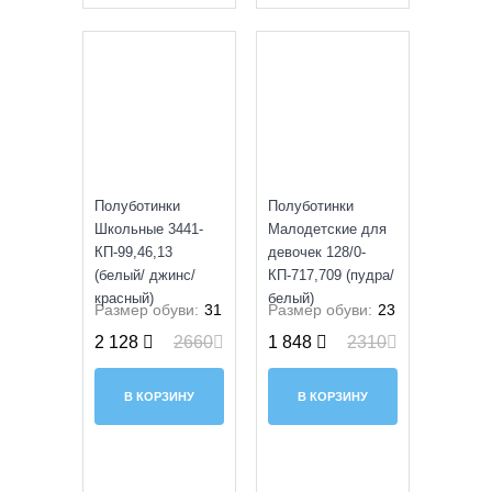
SALE
SALE
Полуботинки
Полуботинки
Школьные 3441-
Малодетские для
КП-99,46,13
девочек 128/0-
(белый/ джинс/
КП-717,709 (пудра/
красный)
белый)
Размер обуви:
31
Размер обуви:
23
2 128
2660
1 848
2310
В КОРЗИНУ
В КОРЗИНУ