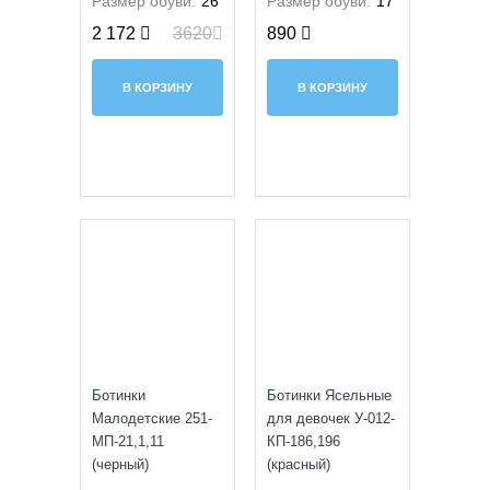
Размер обуви:
26
Размер обуви:
17
2 172
3620
890
В КОРЗИНУ
В КОРЗИНУ
SALE
УЦЕНКА
Ботинки
Ботинки Ясельные
Малодетские 251-
для девочек У-012-
МП-21,1,11
КП-186,196
(черный)
(красный)