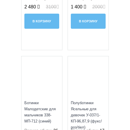
2 480
3100
1 400
2000
В КОРЗИНУ
В КОРЗИНУ
SALE
УЦЕНКА
Ботинки
Полуботинки
Малодетские для
Ясельные для
мальчиков 338-
девочек У-037/1-
МП-712 (синий)
КП-96,87,9 (фукс/
роз/бел)