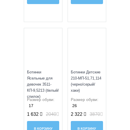
SALE
SALE
Ботинки
Ботинки Детские
Ясельные для
210-МП-51,71,114
девочек 3511-
(черно/серый/
КП-9,5213 (белый/
хаки)
спилок)
Размер обуви:
Размер обуви:
17
26
1 632
2040
2 322
3870
В КОРЗИНУ
В КОРЗИНУ