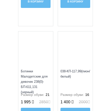
В КОРЗИНУ
В КОРЗИНУ
SALE
SALE
Ботинки
038-КП-117,99(пион/
Малодетские для
белый)
девочек 238(0)-
БП-611,131
(черный)
Размер обуви:
21
Размер обуви:
16
1 995
2850
1 400
2000