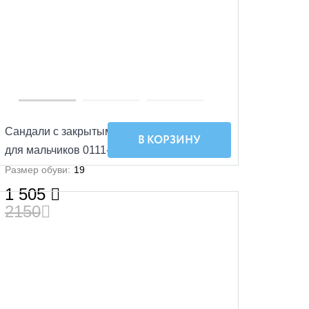
Сандали с закрытым носком Малодетские
В КОРЗИНУ
для мальчиков 0111-КП-01,11 (серый)
Размер обуви:
19
1 505
2150
SALE