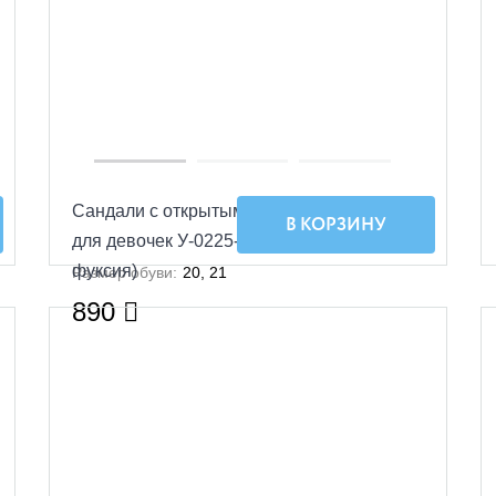
Сандали с открытым носком Малодетские
В КОРЗИНУ
для девочек У-0225-КП-9,287 (белый/
фуксия)
Размер обуви:
20, 21
890
УЦЕНКА