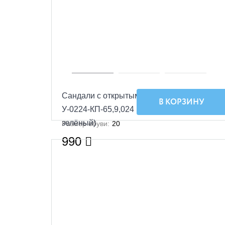
Сандали с открытым носком Малодетские
В КОРЗИНУ
У-0224-КП-65,9,024 (жёлтый/белый/
зелёный)
Размер обуви:
20
990
SALE