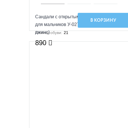
Сандали с открытым носком Малодетские
В КОРЗИНУ
для мальчиков У-027-КП-2,13,43,9 (синий/
джинс)
Размер обуви:
21
890
УЦЕНКА