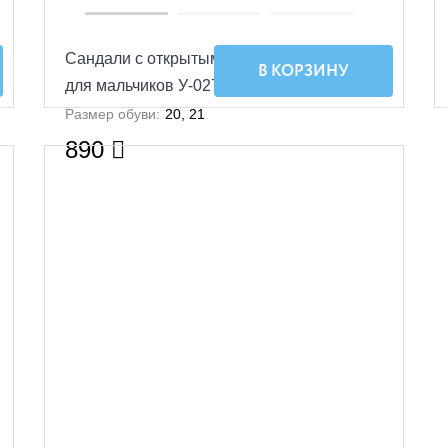
Сандали с открытым носком Малодетские
В КОРЗИНУ
для мальчиков У-027-КП-39, 18, 48 (беж)
Размер обуви:
20, 21
890
УЦЕНКА