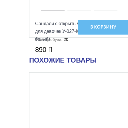
Сандали с открытым носком Малодетские
В КОРЗИНУ
для девочек У-027-КП-45,021,9 (сирень/
белый)
Размер обуви:
20
890
ПОХОЖИЕ ТОВАРЫ
УЦЕНКА