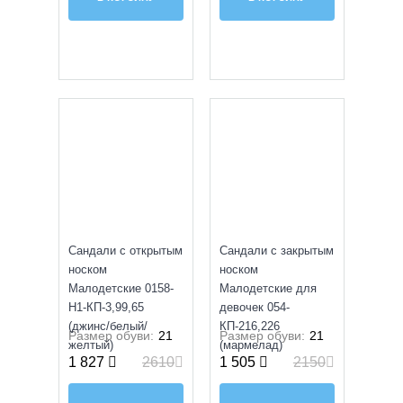
SALE
SALE
Сандали с открытым
Сандали с закрытым
носком
носком
Малодетские 0158-
Малодетские для
H1-КП-3,99,65
девочек 054-
(джинс/белый/
КП-216,226
Размер обуви:
21
Размер обуви:
21
желтый)
(мармелад)
1 827
2610
1 505
2150