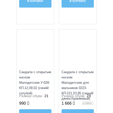
В КОРЗИНУ
В КОРЗИНУ
SALE
УЦЕНКА
Сандали с открытым
Сандали с открытым
носком
носком
Малодетские У-028-
Малодетские для
КП-12,09,02 (синий/
мальчиков 0223-
голубой)
КП-221,53,85 (серый/
Размер обуви:
21
Размер обуви:
23
джинс/оранжевый)
990
1 666
2380