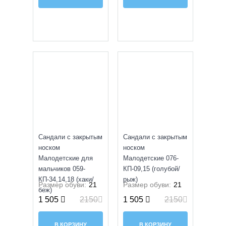
SALE
SALE
Сандали с закрытым
Сандали с закрытым
носком
носком
Малодетские для
Малодетские 076-
мальчиков 059-
КП-09,15 (голубой/
КП-34,14,18 (хаки/
рыж)
Размер обуви:
21
Размер обуви:
21
беж)
1 505
2150
1 505
2150
В КОРЗИНУ
В КОРЗИНУ